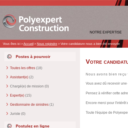
NOTRE EXPERTISE
Vous êtes ici >
Accueil
>
Nous rejoindre
>
Votre candidature nous a bien été envoyée
Postes à pourvoir
Votre candidatu
Toutes les offres
(18)
Nous avons bien reçu 
Assistant(e)
(2)
Vous avez dû recevoir une 
Chargé(e) de mission (0)
Pensez à vérifier cette adr
Expert(e)
(15)
Encore merci pour l'intérêt 
Gestionnaire de sinistres
(1)
Toute l'équipe de Polyexpe
Juriste (0)
Postulez en ligne